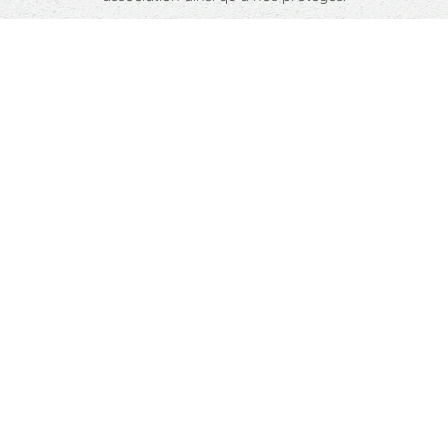
Sur notre site, nous vous invitons à consulter
nos conditions
d’adoption
, ainsi qu’à lire les fiches descriptives de nos petits
protégés. En effet, celles-ci contiennent bon nombre
d’informations concernant leur caractère et besoins. Cela
vous permettra de trouver plus facilement votre bonheur et
d’envisager ensuite la demande d’adoption.
Si nos conditions vous conviennent et que le coup de coeur
est au rendez-vous, nous vous invitons à compléter
notre
questionnaire
. Celui-ci nous permet de faire connaissance
avec vous afin de pouvoir déterminer si vos attentes
correspondent aux besoins de votre coup de foudre.
Après lecture de vos réponses par la famille d’accueil, nous
reviendrons vers vous par e-mail, que la réponse soit
positive ou négative.