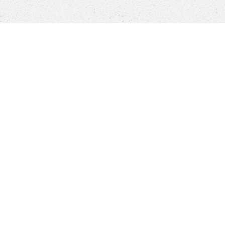
Sauver un animal ne sauvera pas le monde, mais
son monde à lui sera changé à jamais
Boutique
ANIMALS RESCUE
Qui sommes-nous ?
Comment nous aider ?