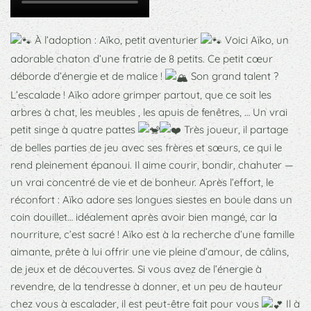
À l’adoption : Aïko, petit aventurier
Voici Aïko, un
adorable chaton d’une fratrie de 8 petits. Ce petit cœur
déborde d’énergie et de malice !
Son grand talent ?
L’escalade ! Aïko adore grimper partout, que ce soit les
arbres à chat, les meubles , les apuis de fenêtres, … Un vrai
petit singe à quatre pattes
Très joueur, il partage
de belles parties de jeu avec ses frères et sœurs, ce qui le
rend pleinement épanoui. Il aime courir, bondir, chahuter —
un vrai concentré de vie et de bonheur. Après l’effort, le
réconfort : Aïko adore ses longues siestes en boule dans un
coin douillet… idéalement après avoir bien mangé, car la
nourriture, c’est sacré ! Aïko est à la recherche d’une famille
aimante, prête à lui offrir une vie pleine d’amour, de câlins,
de jeux et de découvertes. Si vous avez de l’énergie à
revendre, de la tendresse à donner, et un peu de hauteur
chez vous à escalader, il est peut-être fait pour vous
Il à