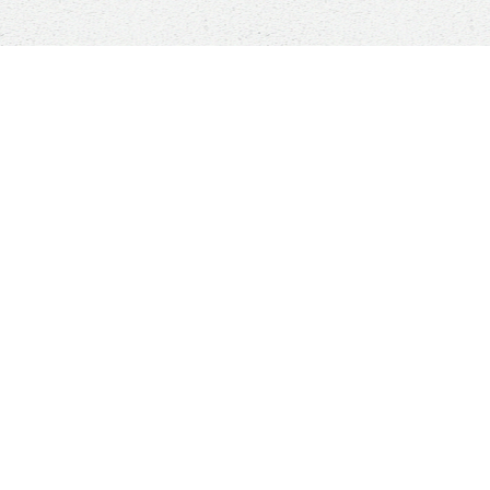
Sauver un animal ne sauvera pas le monde, mais
son monde à lui sera changé à jamais
Boutique
ANIMALS RESCUE
Qui sommes-nous ?
Comment nous aider ?