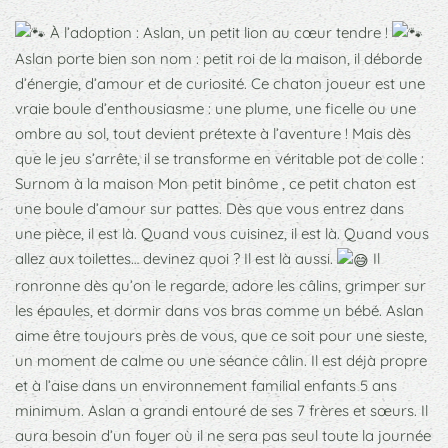
À l’adoption : Aslan, un petit lion au cœur tendre !
Aslan porte bien son nom : petit roi de la maison, il déborde
d’énergie, d’amour et de curiosité. Ce chaton joueur est une
vraie boule d’enthousiasme : une plume, une ficelle ou une
ombre au sol, tout devient prétexte à l’aventure ! Mais dès
que le jeu s’arrête, il se transforme en véritable pot de colle :
Surnom à la maison Mon petit binôme , ce petit chaton est
une boule d’amour sur pattes. Dès que vous entrez dans
une pièce, il est là. Quand vous cuisinez, il est là. Quand vous
allez aux toilettes… devinez quoi ? Il est là aussi.
Il
ronronne dès qu’on le regarde, adore les câlins, grimper sur
les épaules, et dormir dans vos bras comme un bébé. Aslan
aime être toujours près de vous, que ce soit pour une sieste,
un moment de calme ou une séance câlin. Il est déjà propre
et à l’aise dans un environnement familial enfants 5 ans
minimum. Aslan a grandi entouré de ses 7 frères et sœurs. Il
aura besoin d’un foyer où il ne sera pas seul toute la journée