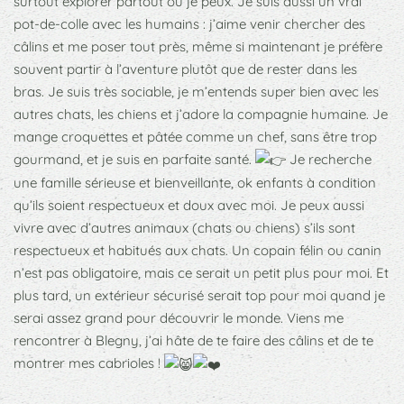
surtout explorer partout où je peux. Je suis aussi un vrai
pot-de-colle avec les humains : j’aime venir chercher des
câlins et me poser tout près, même si maintenant je préfère
souvent partir à l’aventure plutôt que de rester dans les
bras. Je suis très sociable, je m’entends super bien avec les
autres chats, les chiens et j’adore la compagnie humaine. Je
mange croquettes et pâtée comme un chef, sans être trop
gourmand, et je suis en parfaite santé.
Je recherche
une famille sérieuse et bienveillante, ok enfants à condition
qu’ils soient respectueux et doux avec moi. Je peux aussi
vivre avec d’autres animaux (chats ou chiens) s’ils sont
respectueux et habitués aux chats. Un copain félin ou canin
n’est pas obligatoire, mais ce serait un petit plus pour moi. Et
plus tard, un extérieur sécurisé serait top pour moi quand je
serai assez grand pour découvrir le monde. Viens me
rencontrer à Blegny, j’ai hâte de te faire des câlins et de te
montrer mes cabrioles !