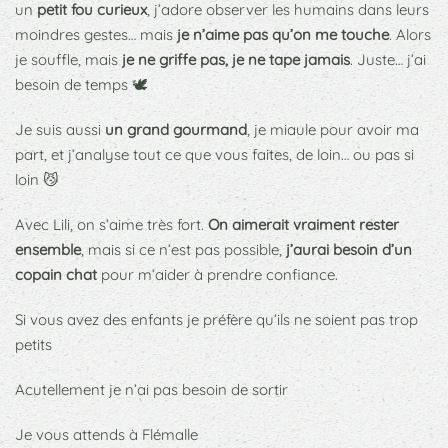
un
petit fou curieux
, j’adore observer les humains dans leurs
moindres gestes… mais
je n’aime pas qu’on me touche
. Alors
je souffle, mais
je ne griffe pas, je ne tape jamais
. Juste… j’ai
besoin de temps 🕊️
Je suis aussi
un grand gourmand
, je miaule pour avoir ma
part, et j’analyse tout ce que vous faites, de loin… ou pas si
loin 😼
Avec Lili, on s’aime très fort.
On aimerait vraiment rester
ensemble
, mais si ce n’est pas possible,
j’aurai besoin d’un
copain chat
pour m’aider à prendre confiance.
Si vous avez des enfants je préfère qu’ils ne soient pas trop
petits
Acutellement je n’ai pas besoin de sortir
Je vous attends à Flémalle