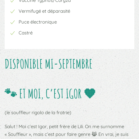
Vacciné Typhus/Coryza
Vermifugé et déparasité
Puce électronique
Castré
DISPONIBLE MI-SEPTEMBRE
🐾 ET MOI, C’EST
IGOR
🧡
(le souffleur rigolo de la fratrie)
Salut ! Moi c’est Igor, petit frère de Lili. On me surnomme
« Souffleur », mais c’est pour faire genre 😹 En vrai, je suis