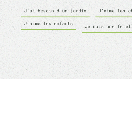
J’ai besoin d’un jardin
J’aime les c
J’aime les enfants
Je suis une femel
Sauver un animal ne
ANI
sauvera pas le monde,
mais son monde à lui
Qui
sera changé à jamais
Com