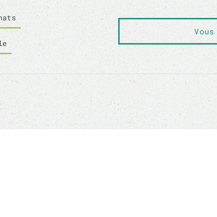
hats
Vous
le
MALS RESCUE
ADOPTER
 sommes-nous ?
Comment adopte
ment nous aider ?
Nos conditions d'