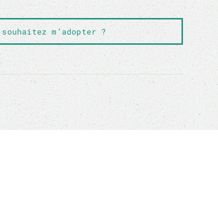
 souhaitez m’adopter ?
ADOPTIONS
r
Chats en Belgique
adoption
Chats en France