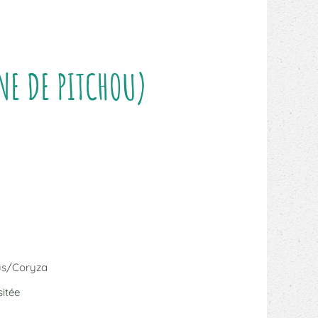
NE DE PITCHOU)
us/Coryza
itée