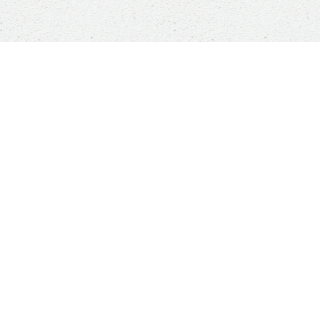
Sauver un animal ne sauvera pas le monde, mais
son monde à lui sera changé à jamais
Boutique
ANIMALS RESCUE
Qui sommes-nous ?
Comment nous aider ?