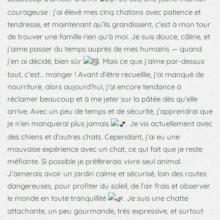
courageuse : j’ai élevé mes cinq chatons avec patience et
tendresse, et maintenant qu’ils grandissent, c’est à mon tour
de trouver une famille rien qu’à moi. Je suis douce, câline, et
j’aime passer du temps auprès de mes humains — quand
j’en ai décidé, bien sûr
. Mais ce que j’aime par-dessus
tout, c’est… manger ! Avant d’être recueillie, j’ai manqué de
nourriture, alors aujourd’hui, j’ai encore tendance à
réclamer beaucoup et à me jeter sur la pâtée dès qu’elle
arrive. Avec un peu de temps et de sécurité, j’apprendrai que
je n’en manquerai plus jamais
. Je vis actuellement avec
des chiens et d’autres chats. Cependant, j’ai eu une
mauvaise expérience avec un chat, ce qui fait que je reste
méfiante. Si possible je préfèrerais vivre seul animal.
J’aimerais avoir un jardin calme et sécurisé, loin des routes
dangereuses, pour profiter du soleil, de l’air frais et observer
le monde en toute tranquillité
. Je suis une chatte
attachante, un peu gourmande, très expressive, et surtout