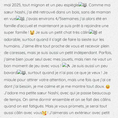
mai 2025, tout mignon et un peu espiègle
. Comme ma
sœur Nashi, j’ai été retrouvé dans un bois, sans de maman
en vue
, j’avais environs 4/5semaines j’ai alors été en
famille d’accueil et maintenant je suis prêt à rejoindre une
super famille !
Je suis un petit chat très câlin
et
adorable, surtout quand il s’agit de faire la sieste sur les
humains. J’aime être tout proche de vous et recevoir plein
de caresses, mais je suis aussi un petit indépendant. Parfois,
j’aime bien jouer seul avec mes jouets, mais rien ne vaut un
bon moment de jeu avec vous !
Je suis aussi un peu
bavard
, surtout quand je n’ai pas ce que je veux ! Je
miaule pour attirer votre attention, mais une fois que j’ai ce
dont j’ai besoin, je me calme et je me montre tout doux.
J’adore ma petite sœur Nashi, avec qui je passe beaucoup
de temps. On aime dormir ensemble et on se fait des câlins
quand on est fatigués. Mais je vous promets, je serai tout
aussi câlin avec vous
! J’aimerais un extérieur avec petit