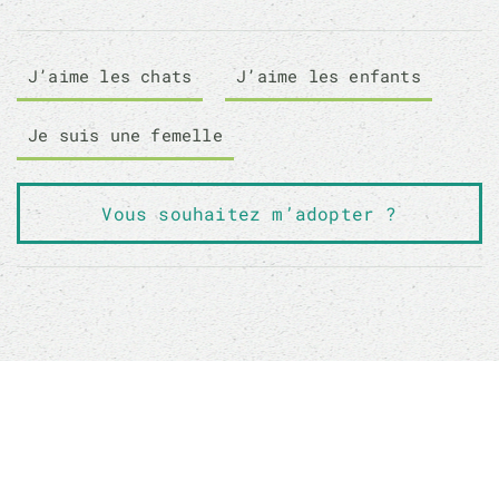
J’aime les chats
J’aime les enfants
Je suis une femelle
Vous souhaitez m’adopter ?
Sauver un animal ne sauvera pas le monde, mais
son monde à lui sera changé à jamais