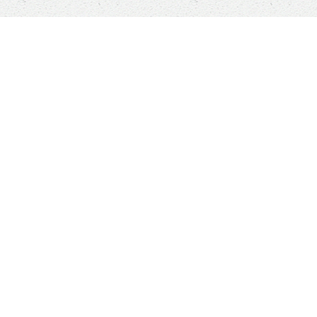
MALS RESCUE
ADOPTER
 sommes-nous ?
Comment adopte
ment nous aider ?
Nos conditions d'
égétalisme, c'est quoi
Notre questionnai
s contacter
026
Animals Rescue
• Tous droits réservés •
Politique de confidentialité
•
Co