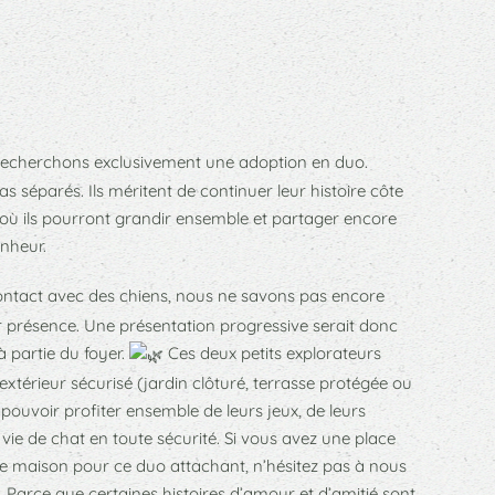
 recherchons exclusivement une adoption en duo.
s séparés. Ils méritent de continuer leur histoire côte
 où ils pourront grandir ensemble et partager encore
nheur.
ontact avec des chiens, nous ne savons pas encore
r présence. Une présentation progressive serait donc
à partie du foyer.
Ces deux petits explorateurs
xtérieur sécurisé (jardin clôturé, terrasse protégée ou
pouvoir profiter ensemble de leurs jeux, de leurs
 vie de chat en toute sécurité. Si vous avez une place
e maison pour ce duo attachant, n’hésitez pas à nous
. Parce que certaines histoires d’amour et d’amitié sont