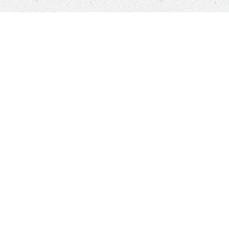
ADOPTIONS
r
Chats en Belgique
adoption
Chats en France
re
Chiens en France
Chats à l'honneur
Nos chanceux adoptés
okies