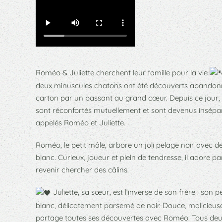
Roméo & Juliette cherchent leur famille pour la vie
deux minuscules chatons ont été découverts abandonn
carton par un passant au grand cœur. Depuis ce jour, i
sont réconfortés mutuellement et sont devenus insépa
appelés Roméo et Juliette.
Roméo, le petit mâle, arbore un joli pelage noir avec
blanc. Curieux, joueur et plein de tendresse, il adore pa
revenir chercher des câlins.
Juliette, sa sœur, est l’inverse de son frère : son 
blanc, délicatement parsemé de noir. Douce, malicieuse 
partage toutes ses découvertes avec Roméo. Tous deux 