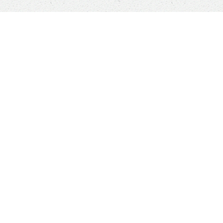
Sauver un animal ne
ANI
sauvera pas le monde,
mais son monde à lui
Qui
sera changé à jamais
Com
Le v
?
Boutique
Nou
©
2