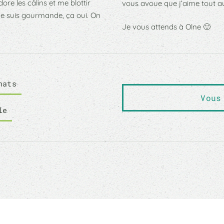
ore les câlins et me blottir
vous avoue que j’aime tout a
e suis gourmande, ça oui. On
Je vous attends à Olne 🙂
hats
Vous
le