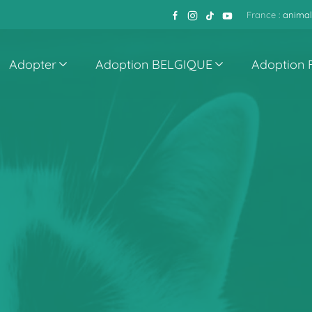
France :
animal
Adopter
Adoption BELGIQUE
Adoption