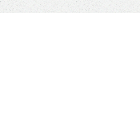
Sauver un animal ne sauvera pas le monde, mais
son monde à lui sera changé à jamais
Boutique
ANIMALS RESCUE
Qui sommes-nous ?
Comment nous aider ?