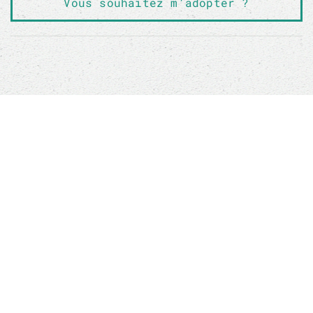
Vous souhaitez m’adopter ?
Sauver un animal ne sauvera pas le monde, mais
son monde à lui sera changé à jamais
Boutique
ANIMALS RESCUE