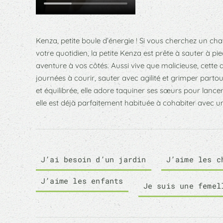
Kenza, petite boule d’énergie ! Si vous cherchez un chat
s’épanouira à merveille dans une famille dynamique et p
votre quotidien, la petite Kenza est prête à sauter à pi
foyer accueillant avec des structures de jeu pour c
aventure à vos côtés. Aussi vive que malicieuse, cette 
journées à courir, sauter avec agilité et grimper partout
et équilibrée, elle adore taquiner ses sœurs pour lancer
elle est déjà parfaitement habituée à cohabiter avec 
J’ai besoin d’un jardin
J’aime les c
J’aime les enfants
Je suis une femel