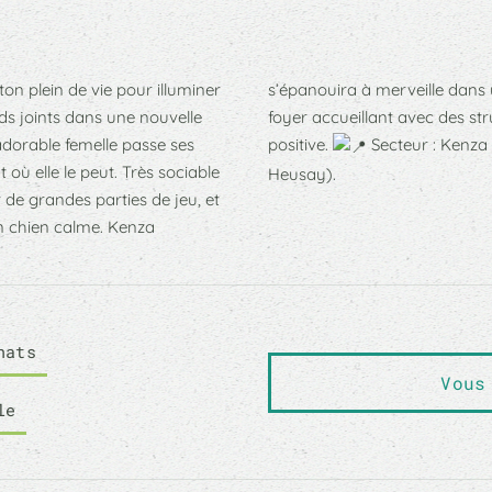
on plein de vie pour illuminer
résente, prête à lui offrir un
eds joints dans une nouvelle
analiser toute son énergie
adorable femelle passe ses
positive.
Secteur : Kenza
 où elle le peut. Très sociable
Heusay).
 de grandes parties de jeu, et
un chien calme. Kenza
hats
Vous
le