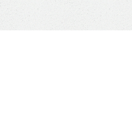
MALS RESCUE
ADOPTER
 sommes-nous ?
Comment adopte
ment nous aider ?
Nos conditions d'
égétalisme, c'est quoi
Notre questionnai
s contacter