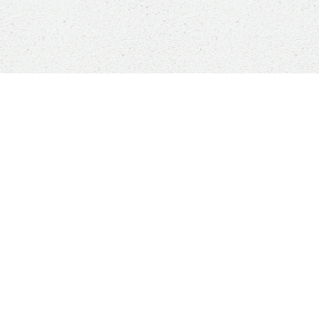
Sauver un animal ne
ANI
sauvera pas le monde,
mais son monde à lui
Qui
sera changé à jamais
Com
Le v
?
Boutique
Nou