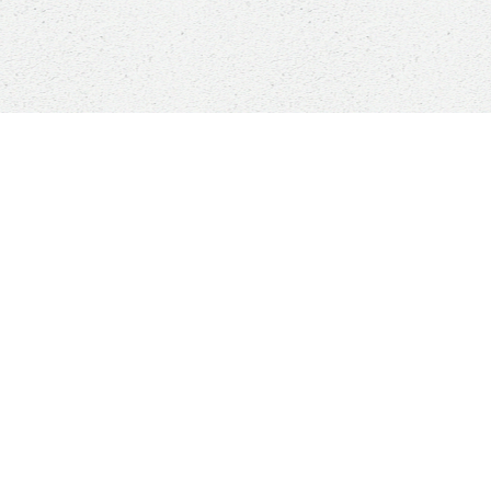
ADOPTIONS
r
Chats en Belgique
adoption
Chats en France
re
Chiens en France
Chats à l'honneur
Nos chanceux adoptés