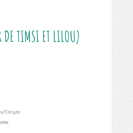
 DE TIMSI ET LILOU)
us/Coryza
itée