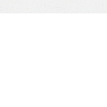
Sauver un animal ne sauvera pas le monde, mais
son monde à lui sera changé à jamais
Boutique
ANIMALS RESCUE
Qui sommes-nous ?
Comment nous aider ?