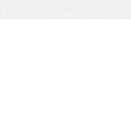
Sauver un animal ne sauvera pas le monde, mais
son monde à lui sera changé à jamais
Boutique
ANIMALS RESCUE
Qui sommes-nous ?