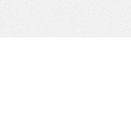
Sauver un animal ne
ANI
sauvera pas le monde,
mais son monde à lui
Qui
sera changé à jamais
Com
Le v
?
Boutique
Nou