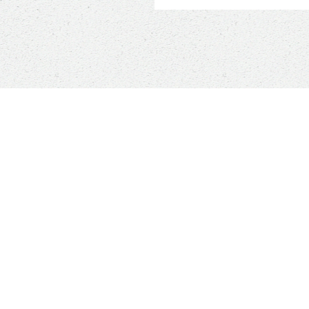
MALS RESCUE
ADOPTER
 sommes-nous ?
Comment adopte
ment nous aider ?
Nos conditions d'
égétalisme, c'est quoi
Notre questionnai
s contacter