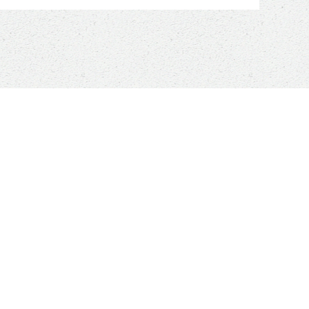
ADOPTIONS
r
Chats en Belgique
adoption
Chats en France
re
Chiens en France
Chats à l'honneur
Nos chanceux adoptés