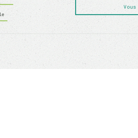
Vous
le
MALS RESCUE
ADOPTER
 sommes-nous ?
Comment adopte
ment nous aider ?
Nos conditions d'
égétalisme, c'est quoi
Notre questionnai