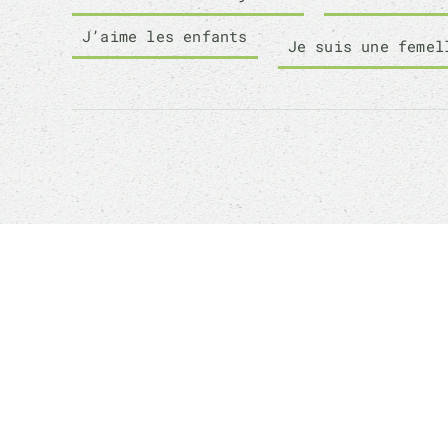
J’aime les enfants
Je suis une femel
Sauver un animal ne
ANI
sauvera pas le monde,
mais son monde à lui
Qui
sera changé à jamais
Com
Le v
?
Boutique