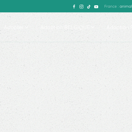
France :
animal
Adopter
Adoption BELGIQUE
Adoption