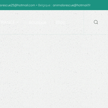
srescue25@hotmail.com
• Belgique :
animalsrescue@hotmail.fr
 FRANCE
Boutique
Blog