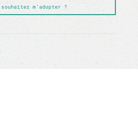
 souhaitez m’adopter ?
ADOPTIONS
r
Chats en Belgique
adoption
Chats en France
re
Chiens en France
Chats à l'honneur