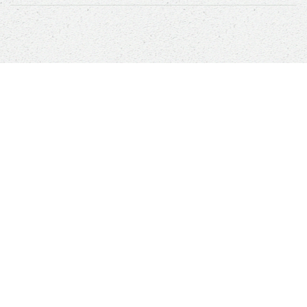
Sauver un animal ne sauvera pas le monde, mais
son monde à lui sera changé à jamais
Boutique
ANIMALS RESCUE
Qui sommes-nous ?